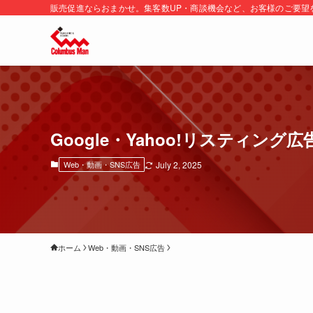
販売促進ならおまかせ。集客数UP・商談機会など、お客様のご要望
Google・Yahoo!リスティング広
Web・動画・SNS広告
July 2, 2025
ホーム
Web・動画・SNS広告