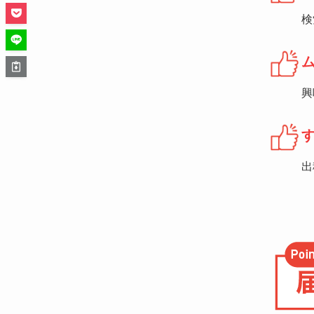
検
興
出